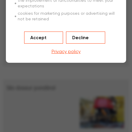
the improvement of functionalities to meet your
expectations
cookies for marketing purposes or advertising will
not be retained
Accept
Decline
Permet l’intégration de tous nos types de fibres avec un volume
journalier pouvant aller jusqu’à 25 tonnes.
Privacy policy
Silo
doseur pondéral