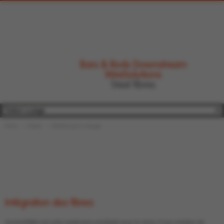
Bars & Rods Downstream
WireSolutions
Steel fibres
Home
Clients
Matériel pour le dosage
Intégration des fibres
ArcelorMittal est votre partenaire privilégié pour le choix d’une solution de