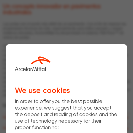
Un concepto innovador en pavimentos
industriales
Las juntas son el punto más débil de un pavimento. Con el fin de mejorar las
propiedades técnicas de éste, especialmente para tráfico pesado y cargas
estáticas elevadas, ArcelorMittal ha desarrollado el sistema TAB-Floor™ de
solera sin juntas.
TAB-Floor™ permite hormigonar paños de hasta 2,500 m² sin juntas de corte.
Como consecuencia, los costes de mantenimiento asociados a las juntas se
reducen o eliminan. Empleando juntas de construcción adecuadas, se puede
garantizar la transmisión del cortante permitiendo los movimientos
horizontales asociados a la retracción del hormigón. Con el sistema TAB-
Floor™, se puede reducir el espesor del pavimento respecto al de las
soluciones tradicionales, mejorando el control de la fisuración y la ductilidad
del hormigón. Los bordes de las juntas de construcción se protegen con un
perfil metálico para reducir el deterioro ocasionado por el tráfico continuado. El
empleo de fibras de acero mejora la resistencia al impacto del pavimento al
We use cookies
eliminarse el espesor de recubrimiento. Los pavimentos sin juntas TAB-Floor™
deben ser ejecutados sólo por especialistas en pavimentos industriales.
In order to offer you the best possible
Referencias
experience, we suggest that you accept
the deposit and reading of cookies and the
Panattoni, Chequia
use of technology necessary for their
proper functioning:
Prologis, Chequia