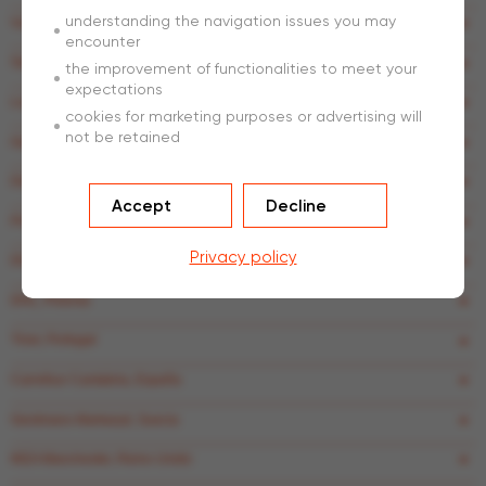
understanding the navigation issues you may
Vuosaari C&D Terminal, Finlandia
encounter
Systeme U Carquefou, Francia
the improvement of functionalities to meet your
expectations
Logidis Carrefour Le Rheu, Francia
cookies for marketing purposes or advertising will
not be retained
Gazeley ABCD Canly, Francia
Daimler-Chrysler, Alemania
Accept
Decline
Prologis, Alemania
Privacy policy
DistriPark, Holanda
DHL, Polonia
Tiner, Portugal
Carrefour Cantabria, España
Gerdmans Markaryd, Suecia
IKEA Manchester, Reino Unido