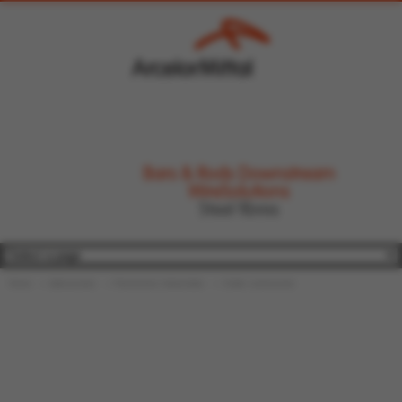
Bars & Rods Downstream
WireSolutions
Steel fibres
Home
Aplicaciones
Pavimentos Industriales
Under construction