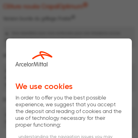
®
Clôture nouée CrapalOptimum
®
Version
lourde du grillage Prairie
Gros diamètres avec rives renforcées pour une résistance accrue
Produit conforme à la norme EN 10223-5
Maille
Ø fils de rive : 3.70 mm
Ø fils horizontaux : 3.00 mm
We use cookies
Ø fils verticaux : 3.00 mm
In order to offer you the best possible
Dimensions
experience, we suggest that you accept
the deposit and reading of cookies and the
®
Téléchargez
la fiche technique Prairie
Lourd
use of technology necessary for their
Autres dimensions et caractéristiques sur demande,
contactez-nous
proper functioning:
understanding the navigation issues you may