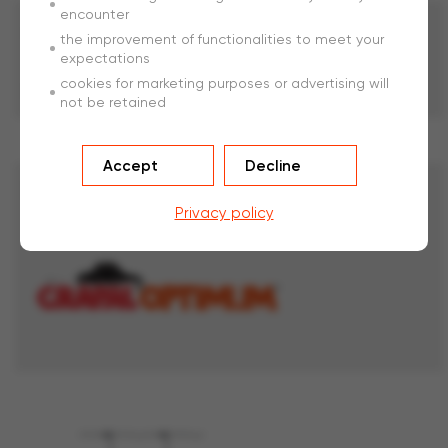
encounter
Application
the improvement of functionalities to meet your
expectations
cookies for marketing purposes or advertising will
Elevage
not be retained
Accept
Decline
Revêtement
Privacy policy