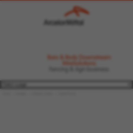
Bars & Rods Downstream
WireSolutions
Fencing & Agri-business
®
Home
Produits
Clôtures nouées
Prairie
Lourd