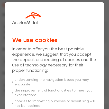
Grillage triple torsion galvanisé riche
Mailles
hexagonales
Convient pour la réalisation d’enclos pour petits animaux
Sa souplesse le destine à de nombreux usages
Produit conforme à la norme EN 10223-2
We use cookies
In order to offer you the best possible
Revêtement
experience, we suggest that you accept
the deposit and reading of cookies and the
Galvanisation riche au trempé
use of technology necessary for their
proper functioning:
Dimensions
understanding the navigation issues you may
encounter
®
Téléchargez
la fiche technique Avigal
the improvement of functionalities to meet your
Autres dimensions et caractéristiques sur demande,
contactez-nous
expectations
cookies for marketing purposes or advertising will
not be retained